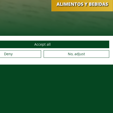
ALIMENTOS Y BEBIDAS
Accept all
OS
CÓMO LLEGAR
NUESTROS SOCIOS
Deny
No, adjust