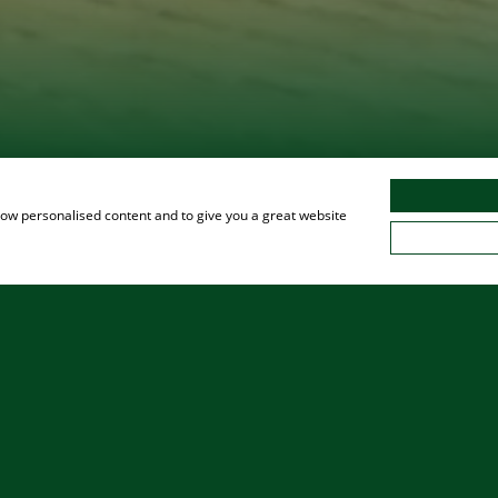
show personalised content and to give you a great website
CTO
RESERVA
GUTSCHEINE
TRABAJA CON NOSOTR
MENÚS Y BANQUETES
ALIMENTOS Y BEBIDAS