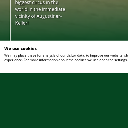
biggest circus in the
world in the immediate
vicinity of Augustiner-
Keller!
We use cookies
We may place these for analysis of our visitor data, to improve our website, 
experience. For more information about the cookies we use open the settings.
LE DAMOS LA BIENVENIDA
CONTA