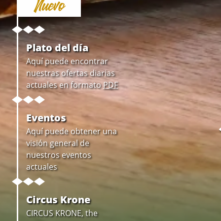
Nuevo
Plato del día
Aquí puede encontrar
nuestras ofertas diarias
actuales en formato
PDF
Eventos
Aquí puede obtener una
visión general de
nuestros eventos
actuales
Circus Krone
CIRCUS KRONE, the