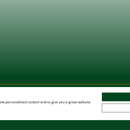
IL DE MADERA
LA CERVECERÍA AUGUSTINER
NUESTR
show personalised content and to give you a great website