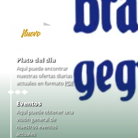
Nuevo
Plato del día
Aquí puede encontrar
nuestras ofertas diarias
actuales en formato
PDF
Eventos
Aquí puede obtener una
visión general de
nuestros eventos
actuales