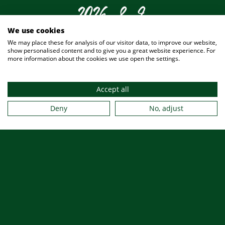
2026. 8. 9.
We use cookies
우리 비어 가든은
We may place these for analysis of our visitor data, to improve our website,
show personalised content and to give you a great website experience. For
more information about the cookies we use open the settings.
오늘 당신을 위해
Accept all
Deny
No, adjust
열려 있습니다
라거켈러(지하 저장고)
비어슈튜벨
야그트슈투베(사냥꾼의 홀)
연회장
홀
빌더러슈투베(밀렵꾼의 홀)