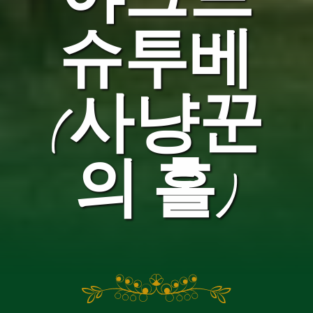
슈투베
(사냥꾼
의 홀)