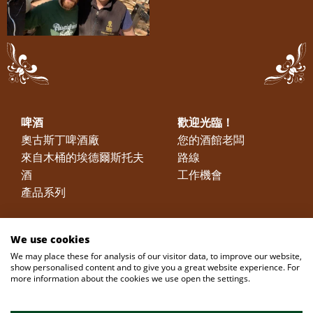
啤酒
歡迎光臨！
奧古斯丁啤酒廠
您的酒館老闆​
來自木桶的埃德爾斯托夫
路線
酒
工作機會
產品系列
傳統
照片集錦
We use cookies
歷史與故事
啤酒花園
We may place these for analysis of our visitor data, to improve our website,
show personalised content and to give you a great website experience. For
歷史
我們的牧羊車
more information about the cookies we use open the settings.
故事
360° 環景圖