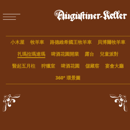
小木屋
牧羊車
路德維希國王牧羊車
貝博爾牧羊車
扎瑪拉瑪達瑪
啤酒花園開業
露台
兒童派對
豎起五月柱
狩獵室
啤酒花園
儲藏窖
宴會大廳
360° 環景圖