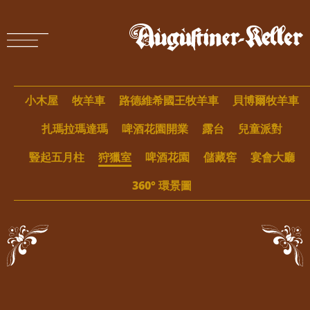
小木屋
牧羊車
路德維希國王牧羊車
貝博爾牧羊車
扎瑪拉瑪達瑪
啤酒花園開業
露台
兒童派對
豎起五月柱
狩獵室
啤酒花園
儲藏窖
宴會大廳
360° 環景圖