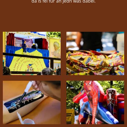
då is fei für an Jedn wås dabei.