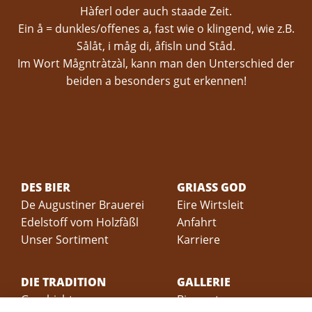
Hàferl oder auch staade Zeit.
Ein å = dunkles/offenes a, fast wie o klingend, wie z.B.
Sålåt, i måg di, åfisln und Ståd.
Im Wort Mågntràtzàl, kann man den Unterschied der
beiden a besonders gut erkennen!
DES BIER
GRIASS GOD
De Augustiner Brauerei
Eire Wirtsleit
Edelstoff vom Holzfàßl
Anfahrt
Unser Sortiment
Karriere
DIE TRADITION
GALLERIE
Geschichte -
Biergarten