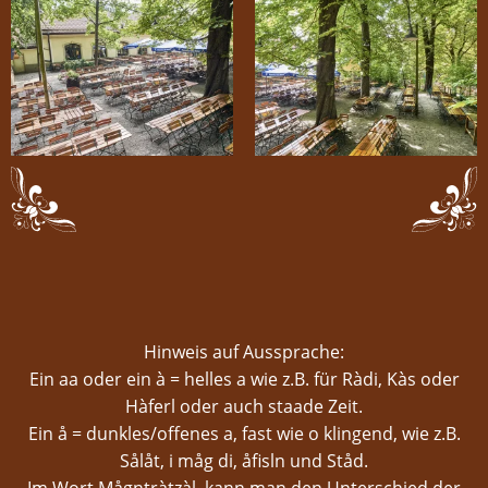
Hinweis auf Aussprache:
Ein aa oder ein à = helles a wie z.B. für Ràdi, Kàs oder
Hàferl oder auch staade Zeit.
Ein å = dunkles/offenes a, fast wie o klingend, wie z.B.
Sålåt, i måg di, åfisln und Ståd.
Im Wort Mågntràtzàl, kann man den Unterschied der