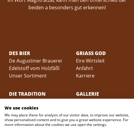
beiden a besonders gut erkennen!
DES BIER
GRIASS GOD
De Augustiner Brauerei
Eire Wirtsleit
Edelstoff vom Holzfàßl
Anfahrt
Unser Sortiment
Karriere
DIE TRADITION
GALLERIE
Geschichte -
Biergarten
We use cookies
Geschichten
Unsere Schäferwägen
We may place these for analysis of our visitor data, to improve our website,
Die Geschichte
360° Rundgang
show personalised content and to give you a great website experience. For
De Gschichtn
more information about the cookies we use open the settings.