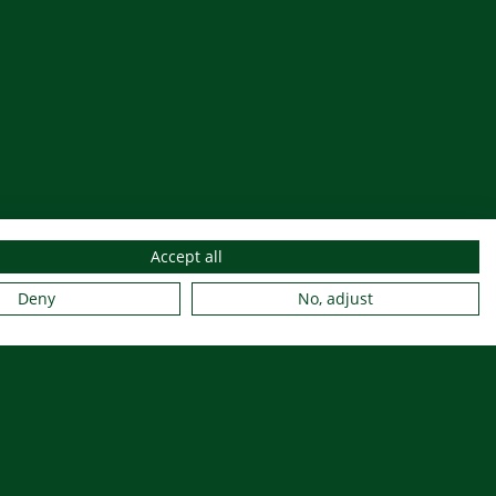
Accept all
Deny
No, adjust