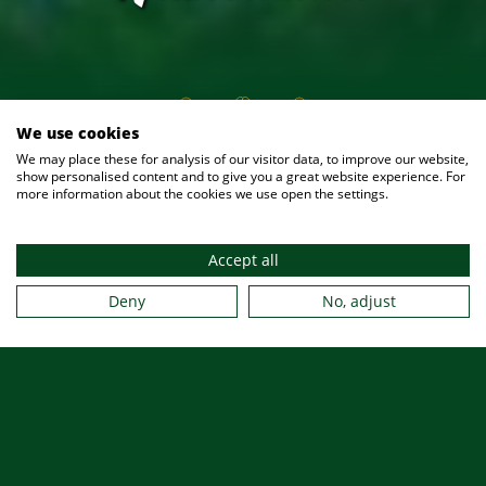
We use cookies
We may place these for analysis of our visitor data, to improve our website,
08.08.2026
show personalised content and to give you a great website experience. For
more information about the cookies we use open the settings.
Unser Biergarten hat heute für Sie
Accept all
Deny
No, adjust
geöffnet
HERZLICH WILLKOMMEN
KONTAKT
RESERVIERUNG
GUTSCHEINE
KARRIERE