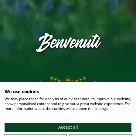
Benvenuti
We use cookies
6 ago 2026
We may place these for analysis of our visitor data, to improve our website,
show personalised content and to give you a great website experience. For
more information about the cookies we use open the settings.
La nostra birreria all'aperto è aperta
Accept all