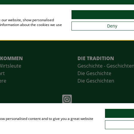
WILLKOMMEN
LKOMMEN
DIE TRADITION
Wirtsleute
Geschichte - Geschichte
rt
Die Geschichte
ere
Die Geschichten
1 Augustiner-Keller | Arnulfstr. 52 | 80335 München | 089/
show personalised content and to give you a great website
hme & AGB
|
Impressum
|
Kontakt
|
Datenschutzerklärung