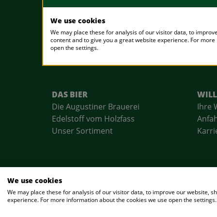
DAS BIER
DAS BIER
WIL
Die Augustiner Brauerei
Ihre 
Edelstoff vom Holzfass
Anfah
Unser Sortiment
Karri
We use cookies
© 202
We may place these for analysis of our visitor data, to improve our website, 
experience. For more information about the cookies we use open the settings.
Kostenüberna