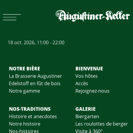
Liens rapides
BONS CADEAUX
18 oct. 2026, 11:00 - 22:00
VIDÉO DE NOTRE FLASH MOB
MENUS ET BANQUETS
NOTRE BIÈRE
BIENVENUE
La Brasserie Augustiner
Vos hôtes​
Edelstoff en fût de bois
Accès
NOURRITURE ET BOISSONS
Notre gamme
Rejoignez-nous
NOS-TRADITIONS
GALERIE
Histoire et anecdotes
Biergarten
Notre histoire
Les roulottes de berger
NOTRE BIÈRE
BIENVENUE
Nos-histoires
Visite à 360°
La Brasserie Augustiner
Vos hôtes​