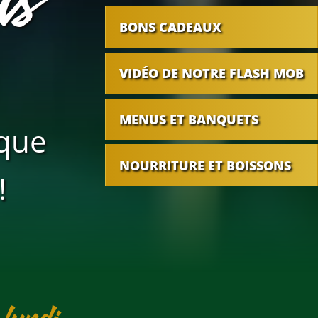
BONS CADEAUX
VIDÉO DE NOTRE FLASH MOB
MENUS ET BANQUETS
lque
NOURRITURE ET BOISSONS
!