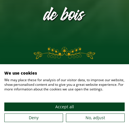
de bois
8 août 2026
We use cookies
We may place these for analysis of our visitor data, to improve our website,
show personalised content and to give you a great website experience. For
Notre jardin à bière est ouvert pour
more information about the cookies we use open the settings.
vous aujourd'hui
Accept all
Deny
No, adjust