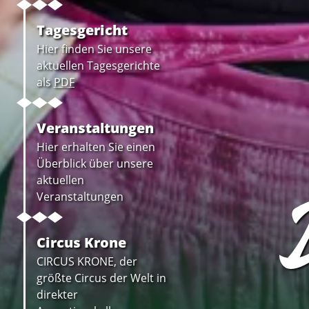
Tagesgericht
Hier finden Sie unsere
aktuellen Tagesgerichte
als
PDF
Veranstaltungen
Hier erhalten Sie einen
Überblick über unsere
B
aktuellen
Veranstaltungen
Circus Krone
CIRCUS KRONE, der
größte Circus der Welt in
direkter