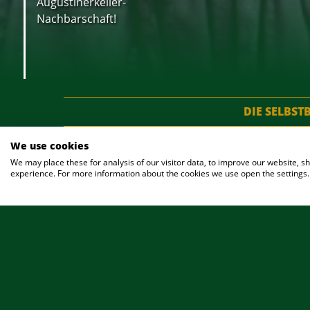
Augustinerkeller-
Nachbarschaft!
DIE SELBS
We use cookies
We may place these for analysis of our visitor data, to improve our website, 
experience. For more information about the cookies we use open the settings.