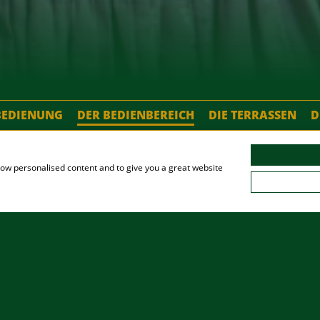
TBEDIENUNG
DER BEDIENBEREICH
DIE TERRASSEN
D
show personalised content and to give you a great website